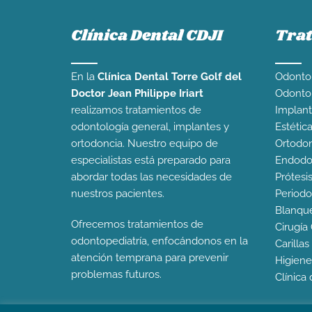
Clínica Dental CDJI
Tra
En la
Clínica Dental Torre Golf del
Odontol
Doctor Jean Philippe Iriart
Odontop
realizamos tratamientos de
Implant
odontología general, implantes y
Estétic
ortodoncia. Nuestro equipo de
Ortodon
especialistas está preparado para
Endodo
abordar todas las necesidades de
Prótesi
nuestros pacientes.
Periodo
Blanqu
Ofrecemos tratamientos de
Cirugía 
odontopediatría, enfocándonos en la
Carilla
atención temprana para prevenir
Higiene
problemas futuros.
Clínica