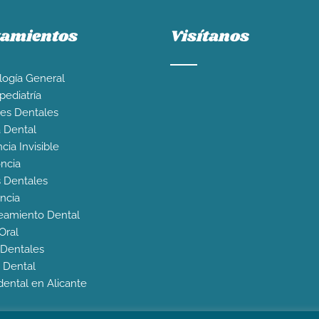
tamientos
Visítanos
ogía General
ediatría
es Dentales
a Dental
cia Invisible
ncia
s Dentales
ncia
eamiento Dental
Oral
s Dentales
 Dental
 dental en Alicante