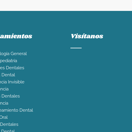
tamientos
Visítanos
ogía General
ediatría
es Dentales
a Dental
cia Invisible
ncia
s Dentales
ncia
eamiento Dental
Oral
s Dentales
 Dental