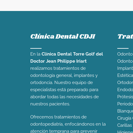
Clínica Dental CDJI
Tra
En la
Clínica Dental Torre Golf del
Odontol
Doctor Jean Philippe Iriart
Odontop
realizamos tratamientos de
Implant
odontología general, implantes y
Estétic
ortodoncia. Nuestro equipo de
Ortodon
especialistas está preparado para
Endodo
abordar todas las necesidades de
Prótesi
nuestros pacientes.
Periodo
Blanqu
Ofrecemos tratamientos de
Cirugía 
odontopediatría, enfocándonos en la
Carilla
atención temprana para prevenir
Higiene