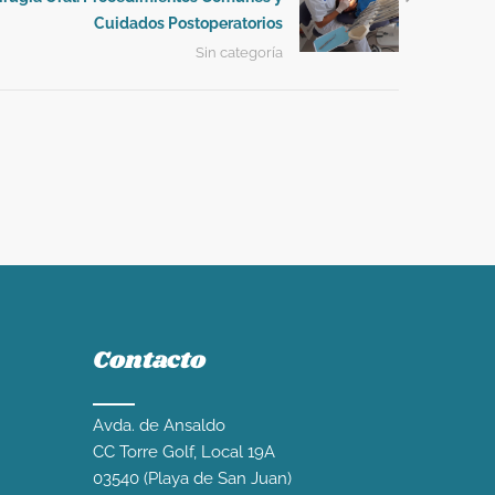
Cuidados Postoperatorios
Sin categoría
Contacto
Avda. de Ansaldo
CC Torre Golf, Local 19A
03540 (Playa de San Juan)