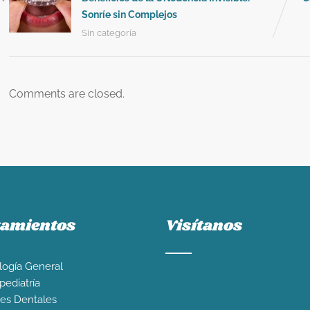
Sonríe sin Complejos
Sin categoría
Comments are closed.
tamientos
Visítanos
ogía General
ediatría
es Dentales