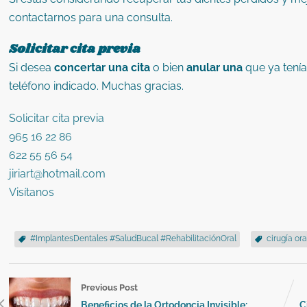
contactarnos para una consulta.
Solicitar cita previa
Si desea
concertar una cita
o bien
anular una
que ya tenía
teléfono indicado. Muchas gracias.
Solicitar cita previa
965 16 22 86
622 55 56 54
jiriart@hotmail.com
Visítanos
#ImplantesDentales #SaludBucal #RehabilitaciónOral
cirugía ora
Previous Post
Beneficios de la Ortodoncia Invisible:
C