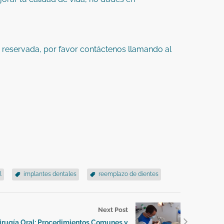
 reservada, por favor contáctenos llamando al
l
implantes dentales
reemplazo de dientes
Next Post
irugía Oral: Procedimientos Comunes y