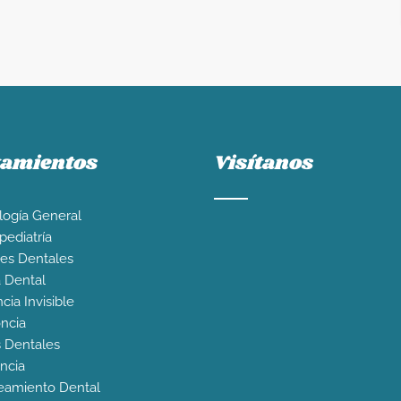
tamientos
Visítanos
ogía General
ediatría
es Dentales
a Dental
cia Invisible
ncia
s Dentales
ncia
eamiento Dental