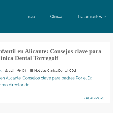
Inicio
Clínica
Tratamientos
fantil en Alicante: Consejos clave para
ínica Dental Torregolf
25
cdji
Off
Noticias Clínica Dental CDJI
 en Alicante: Consejos clave para padres Por el Dr.
omo director de...
+ READ MORE